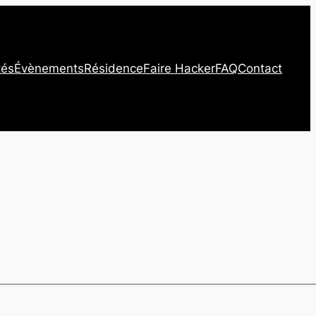
tés
Évènements
Résidence
Faire Hacker
FAQ
Contact