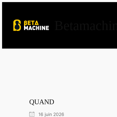
Aller
au
contenu
Betamachi
QUAND
16 juin 2026