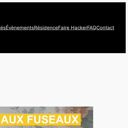
tés
Évènements
Résidence
Faire Hacker
FAQ
Contact