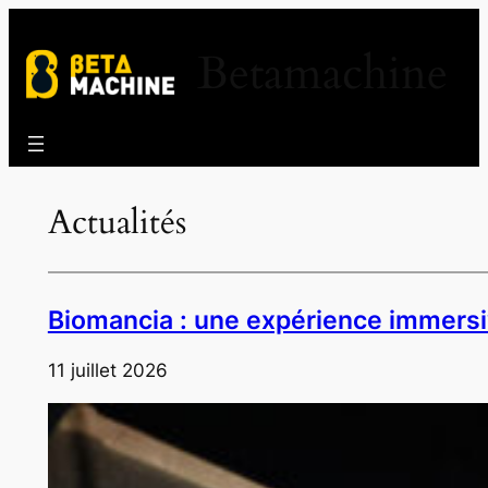
Aller
au
Betamachine
contenu
Actualités
Biomancia : une expérience immersive
11 juillet 2026