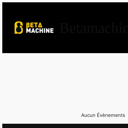
Aller
au
contenu
Betamachi
Aucun Évènements