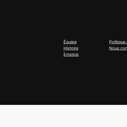
À propos
Confiden
Équipe
Politique 
Histoire
Nous con
Emplois