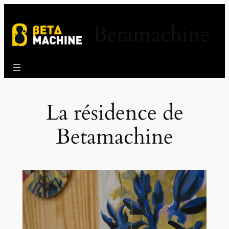
Aller
au
Betamachine
contenu
La résidence de
Betamachine