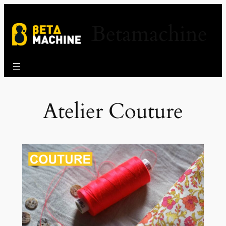
Aller
au
Betamachine
contenu
Atelier Couture