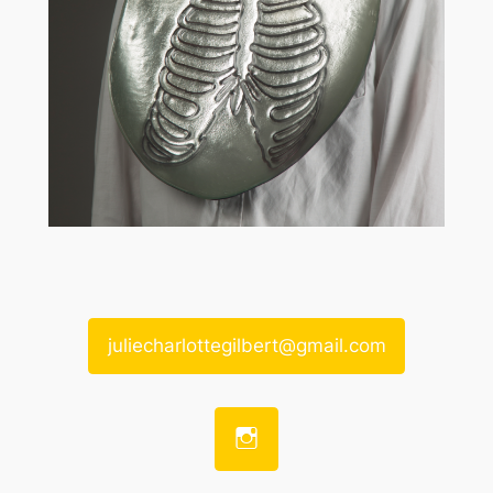
juliecharlottegilbert@gmail.com