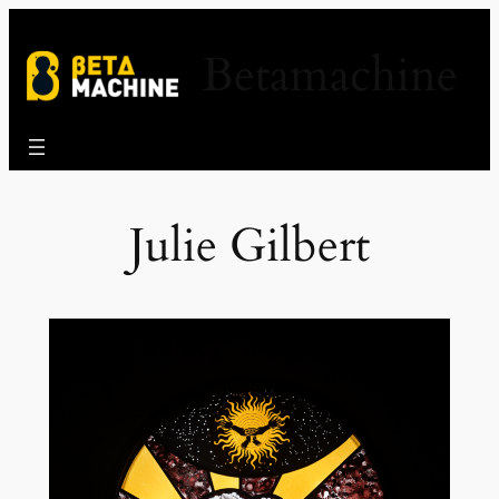
Aller
au
Betamachine
contenu
Julie Gilbert