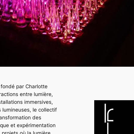
e fondé par Charlotte
ractions entre lumière,
stallations immersives,
lumineuses, le collectif
transformation des
ique et expérimentation
 projets où la lumière