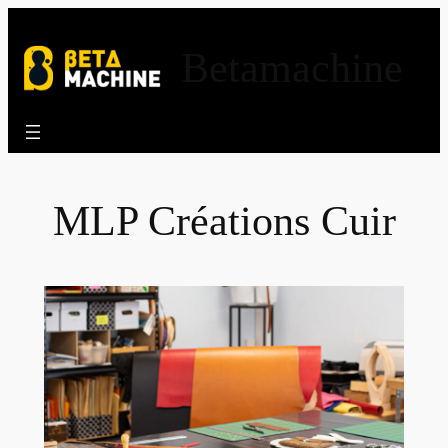
Aller
au
Betamachine
contenu
MLP Créations Cuir