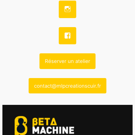
Réserver un atelier
contact@mlpcreationscuir.fr