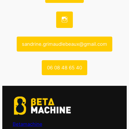
sandrine.grimaudlebeaux@gmail.com
06 08 48 65 40
Betamachine