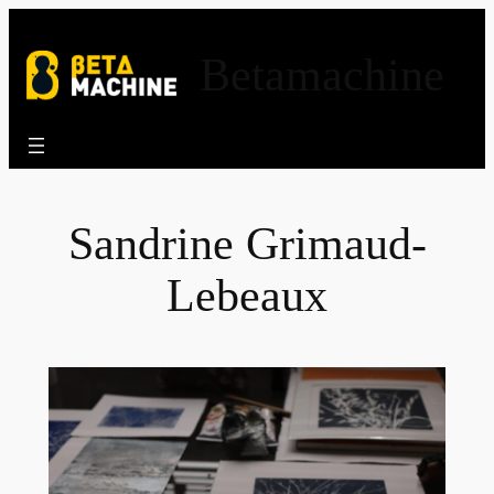
Aller
au
Betamachine
contenu
Sandrine Grimaud-
Lebeaux