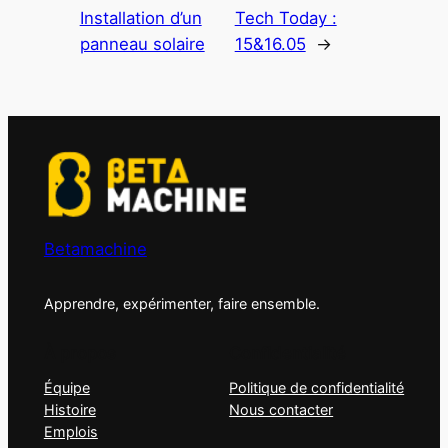
Installation d’un
Tech Today :
panneau solaire
15&16.05
→
Betamachine
Apprendre, expérimenter, faire ensemble.
À propos
Confidentialité
Équipe
Politique de confidentialité
Histoire
Nous contacter
Emplois