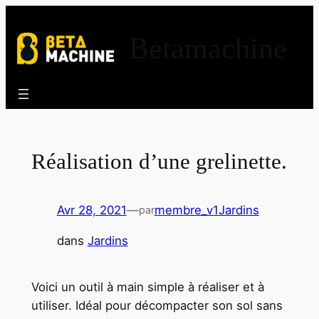
Aller
au
Betamachine
contenu
Réalisation d’une grelinette.
Avr 28, 2021
—
membre_v1
Jardins
par
dans
Jardins
Voici un outil à main simple à réaliser et à
utiliser. Idéal pour décompacter son sol sans