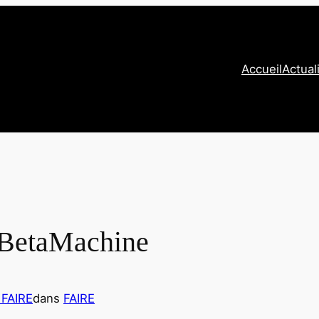
Accueil
Actual
 BetaMachine
1
FAIRE
dans
FAIRE