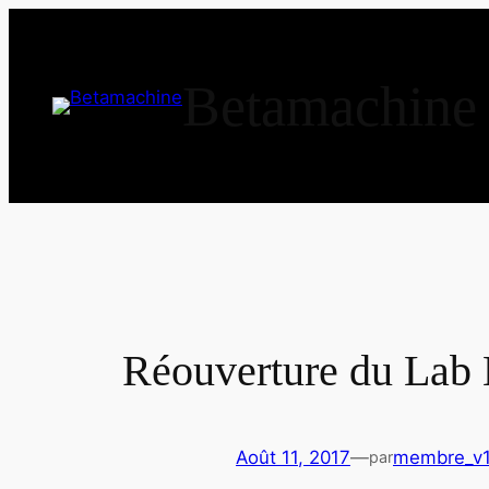
Aller
au
contenu
Betamachine
Réouverture du Lab
Août 11, 2017
—
membre_v
par