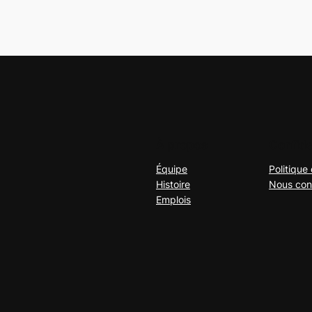
À propos
Confide
Équipe
Politique 
Histoire
Nous con
Emplois