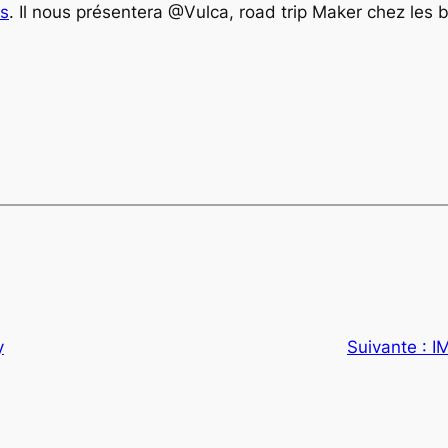
ns
. Il nous présentera @Vulca, road trip Maker chez les br
y
Suivante :
I