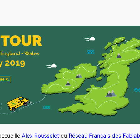
ccueille
Alex Rousselet
du
Réseau Français des Fabla