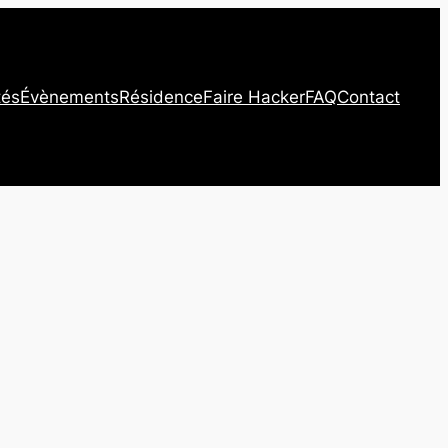
tés
Évènements
Résidence
Faire Hacker
FAQ
Contact