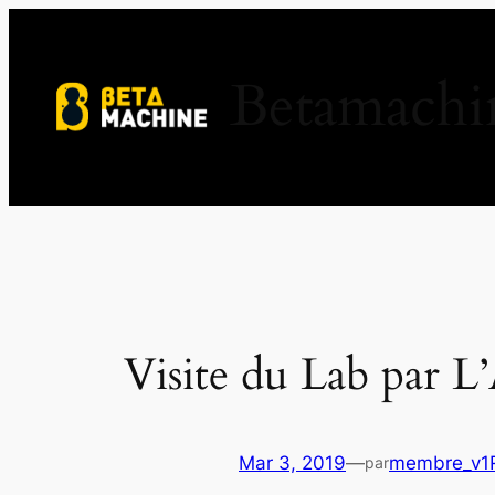
Aller
au
Betamachi
contenu
Visite du Lab par L’
Mar 3, 2019
—
membre_v1
par